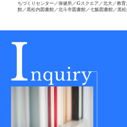
ちづくりセンター／保健所／Gスクエア／北大／教育
館／黒松内図書館／北斗市図書館／七飯図書館／黒松
I
nquiry