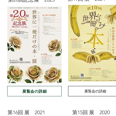
後でもう一
記事が公開される
展覧会の詳細
展覧会の詳細
​第16回 展 2021
​第15回 展 2020