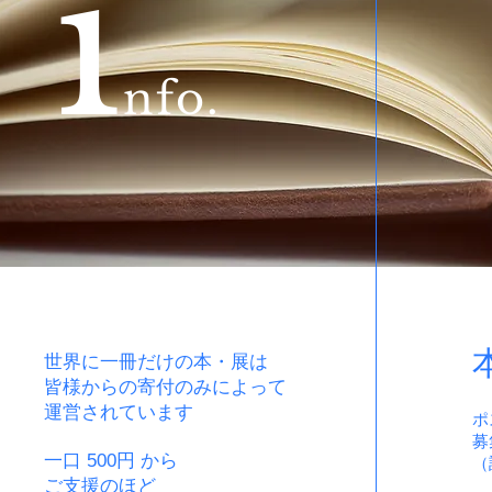
i
nfo.
世界に一冊だけの本・展は
皆様からの寄付のみによって
運営されています
ポ
募
一口 500円 から
（
ご支援のほど