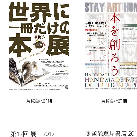
展覧会の詳細
展覧会の詳細
@
20
​第12回 展 2017
函館蔦屋書店