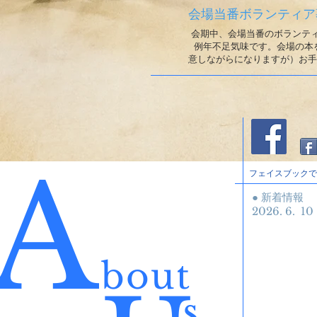
会場当番ボランティア
会期中、会場当番のボランテ
例年不足気味です。
会場の本
意しながらになりますが）
お手
A
フェイスブックで
● 新着情報
2026. 6
bout
Con
s
wit