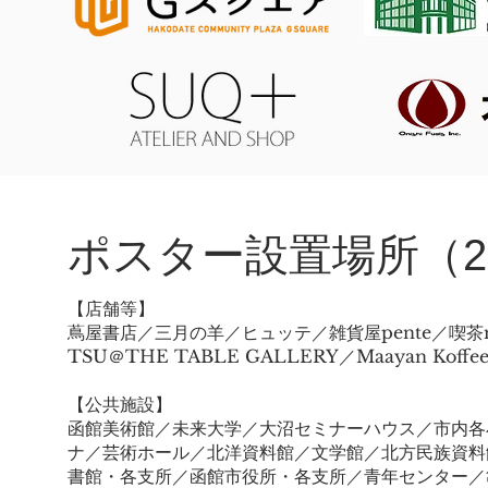
ポスター設置場所（20
【店舗等】
蔦屋書店／三月の羊／ヒュッテ／雑貨屋pente／喫茶
TSU＠THE TABLE GALLERY／Maayan Ko
【公共施設】
函館美術館／未来大学／大沼セミナーハウス／市内各
ナ／芸術ホール／北洋資料館／文学館／北方民族資料
書館・各支所／函館市役所・各支所／青年センター／