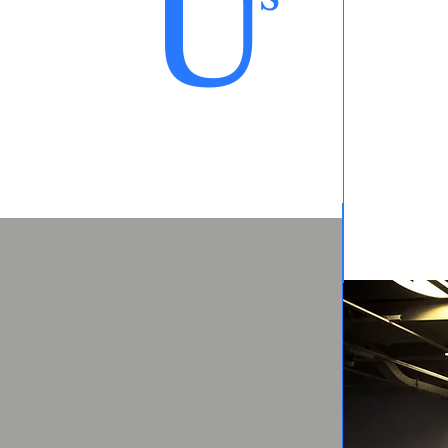
U
２０
毎年
絵本
ぬく
り、
老若
みな