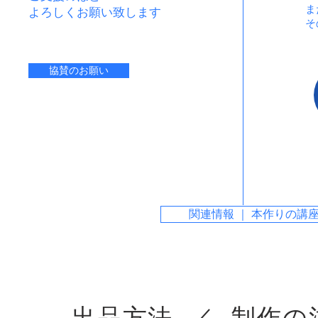
ま
よろしくお願い致します
そ
協賛のお願い
関連情報 ｜ 本作りの講
出品方法 ／ 制作の