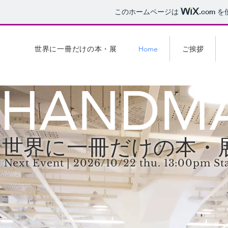
このホームページは
.com
を
Home
ご挨拶
世界に一冊だけの本・展
HANDMA
世界に一冊だけの本・
Next Event | 2026/10/22 thu. 13:00pm St