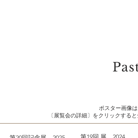
Pas
ポスター画像は
〔展覧会の詳細〕をクリックすると
​第19回 展 2024
第20回記念展 2025